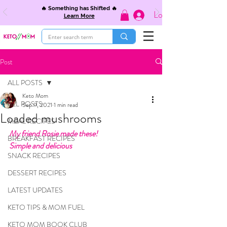
🔥 Something has Shifted 🔥
Log In
Learn More
Post
ALL POSTS
Keto Mom
ALL POSTS
Sep 9, 2021
1 min read
Loaded mushrooms
MEAL RECIPES
My friend Rosie made these! 
BREAKFAST RECIPES
Simple and delicious
SNACK RECIPES
DESSERT RECIPES
LATEST UPDATES
KETO TIPS & MOM FUEL
KETO MOM BOOK CLUB