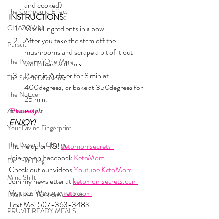
and cooked)
The Compound Effect
INSTRUCTIONS:
CHAZOWN
Mix all ingredients in a bowl
After you take the stem off the 
Pursuit
mushrooms and scrape a bit of it out 
The Power of One More
stuff them with mix. 
Place in Airfryer for 8 min at 
The Seven Decisions
400degrees, or bake at 350degrees for 
The Noticer
25 min. 
That easy!
At Your Best
ENJOY!
Your Divine Fingerprint
The Power To Change
Hit me up on IG! 
ketomomsecrets  
Join me on Facebook 
KetoMom  
Eat That Frog
Check out our videos 
Youtube KetoMom  
Mind Shift
Join my newsletter at 
ketomomsecrets.com
Visit our Website: 
ketomom
INSPIRATION & MINDSET
Text Me! 507-363-3483
PRUVIT READY MEALS