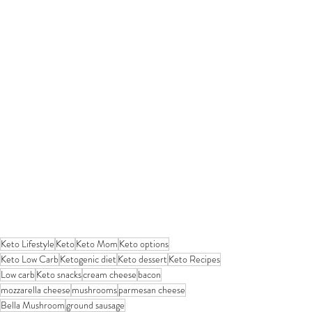
Keto Lifestyle
Keto
Keto Mom
Keto options
Keto Low Carb
Ketogenic diet
Keto dessert
Keto Recipes
Low carb
Keto snacks
cream cheese
bacon
mozzarella cheese
mushrooms
parmesan cheese
Bella Mushroom
ground sausage