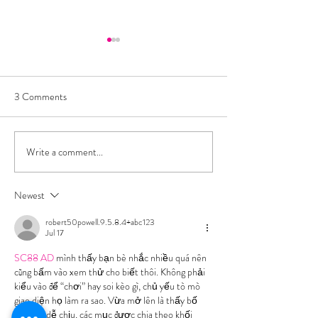
3 Comments
Write a comment...
Keto Cheeseburger Lettuce
🐟 Keto Low-Car
Wraps (Quick + Kid-
Burger with Avoca
Friendly)
Cauliflower Mash
Newest
robert50powell.9.5.8.4+abc123
Jul 17
SC88 AD
 mình thấy bạn bè nhắc nhiều quá nên 
cũng bấm vào xem thử cho biết thôi. Không phải 
kiểu vào để “chơi” hay soi kèo gì, chủ yếu tò mò 
giao diện họ làm ra sao. Vừa mở lên là thấy bố 
cục khá dễ chịu, các mục được chia theo khối 