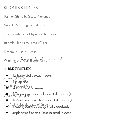
KETONES & FITNESS
Rain or Shine by Scott Alexander
Miracle Morning by Hal Elrod
The Traveler's Gift by Andy Andrews
Atomic Habits by James Clear
Dream it. Pin it. Live it
Are you a fan of mushrooms?
Winning the War in your Mind
INGREDIENTS:
Think and Grow Rich
12 baby Bella Mushroom 
Chasing Daylight
1 jalapeño 
The 5-Second Rule
4 oz. cream cheese 
1/2 cup parmesan cheese (shredded)
Goals by Zig Ziglar
1/2 cup mozzarella cheese (shredded)
The 15 Invaluable Laws of Growth
1 cup ground sausage (fully cooked)
6 pieces of bacon (cut in small pieces  
THE MAGIC OF THINKING BIG