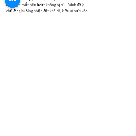
nhìn gọn mắt nên lướt không bị rối. Mình để ý 
chỗ đăng ký đăng nhập đặt khá rõ, kiểu ai mới vào 
cũng biết phải…
Show More
Like
Reply
billy24barne.s7.8.3.5
Jul 09
XX88
 mình mới ghé thử vì thấy bạn bè nhắc 
hoài, kiểu vào xem giao diện ra sao thôi chứ không 
có ý ngồi nghiên cứu. Ấn tượng đầu là trang nhìn 
khá “thoáng”, chữ không bị dồn dập nên lướt 
nhanh vẫn nắm được đang ở mục nào. Mình thích 
cái cách họ chia nhóm nội dung rõ ràng, nhất là 
phần thể thao nhìn phát biết đang nói về các giải 
đấu kèo chứ không bị lẫn với…
Show More
Like
Reply