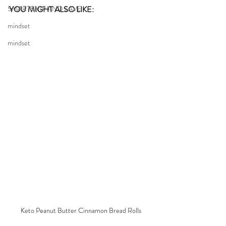
SMARTSHIP AND SAVE
YOU MIGHT ALSO LIKE: 
mindset
mindset
Keto Peanut Butter Cinnamon Bread Rolls